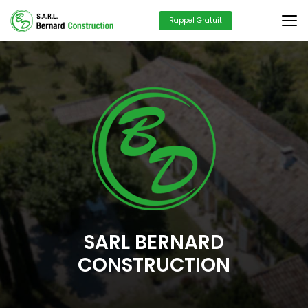
Aller
au
Rappel Gratuit
contenu
principal
SARL BERNARD
CONSTRUCTION