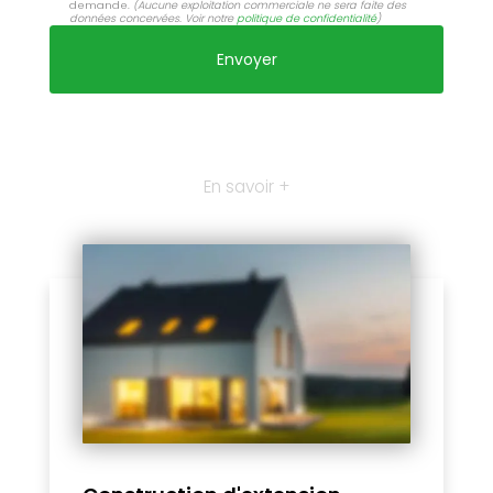
demande.
(Aucune exploitation commerciale ne sera faite des
données concervées. Voir notre
politique de confidentialité
)
En savoir +