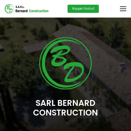
Aller
au
Rappel Gratuit
contenu
principal
SARL BERNARD
CONSTRUCTION