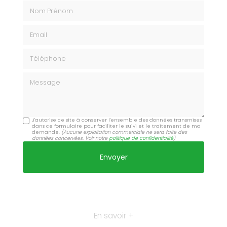
Nom Prénom
Email
Téléphone
Message
J'autorise ce site à conserver l'ensemble des données transmises
dans ce formulaire pour faciliter le suivi et le traitement de ma
demande.
(Aucune exploitation commerciale ne sera faite des
données concervées. Voir notre
politique de confidentialité
)
En savoir +