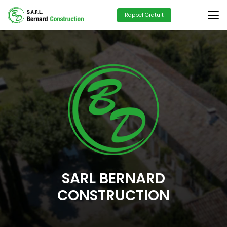
Aller
au
Rappel Gratuit
contenu
principal
SARL BERNARD
CONSTRUCTION