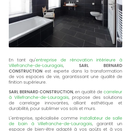
En tant qu'
entreprise de rénovation intérieure à
Villefranche-de-Lauragais
,
SARL BERNARD
CONSTRUCTION
est experte dans la transformation
de vos espaces de vie, garantissant une qualité de
finition supérieure.
SARL BERNARD CONSTRUCTION
, en qualité de
carreleur
à Villefranche-de-Lauragais
, propose des solutions
de carrelage innovantes, alliant esthétique et
durabilité, pour sublimer vos sols et murs.
L'entreprise, spécialisée comme
installateur de salle
de bain à Villefranche-de-Lauragais
, garantit un
espace de bien-être adapté à vos goûts et à vos