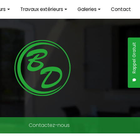
urs
Travaux extérieurs
Galeries
Contact
érieure
Maçonnerie
Travaux intérieurs
Terrassement
Travaux extérieurs
Rappel Gratuit
Démolition
Piscine
Couverture
Contactez-nous