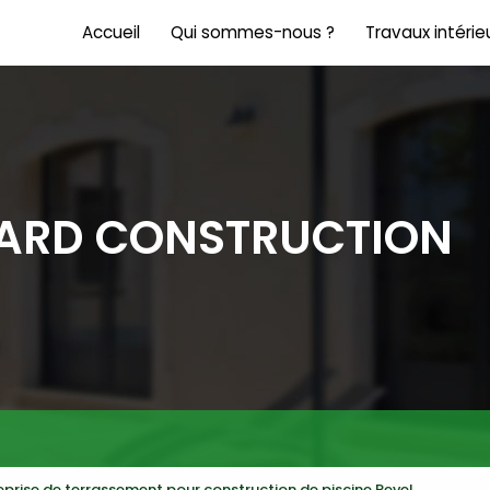
Accueil
Qui sommes-nous ?
Travaux intérie
Rénovation int
Carrelage
Salle de bain
NARD CONSTRUCTION
eprise de terrassement pour construction de piscine Revel