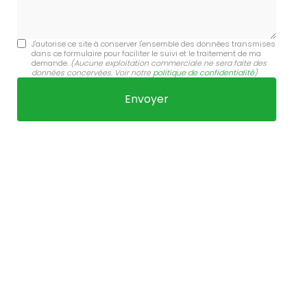
J'autorise ce site à conserver l'ensemble des données transmises
dans ce formulaire pour faciliter le suivi et le traitement de ma
demande.
(Aucune exploitation commerciale ne sera faite des
données concervées. Voir notre
politique de confidentialité
)