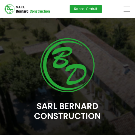
Aller
au
Rappel Gratuit
contenu
principal
SARL BERNARD
CONSTRUCTION