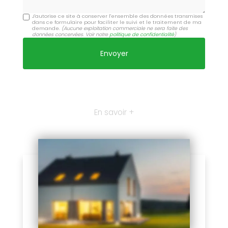
J'autorise ce site à conserver l'ensemble des données transmises
dans ce formulaire pour faciliter le suivi et le traitement de ma
demande.
(Aucune exploitation commerciale ne sera faite des
données concervées. Voir notre
politique de confidentialité
)
En savoir +