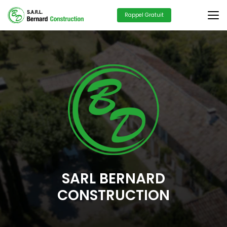
Aller
au
Rappel Gratuit
contenu
principal
SARL BERNARD
CONSTRUCTION