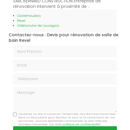
SARL BERNARD CONSTRUCTION Entreprise de
rénovation intervient à proximité de :
Castelnaudary
Revel
Villefranche-de-Lauragais
Contactez-nous : Devis pour rénovation de salle de
bain Revel
Nom Prénom
Email
Téléphone
Message
J'autorise ce site à conserver l'ensemble des données transmises
dans ce formulaire pour faciliter le suivi et le traitement de ma
demande.
(Aucune exploitation commerciale ne sera faite des
données concervées. Voir notre
politique de confidentialité
)