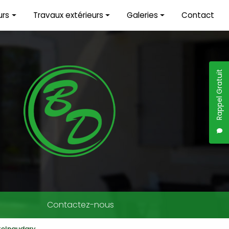
urs
Travaux extérieurs
Galeries
Contact
érieure
Maçonnerie
Travaux intérieurs
Terrassement
Travaux extérieurs
Rappel Gratuit
Démolition
Piscine
Couverture
Contactez-nous
telnaudary