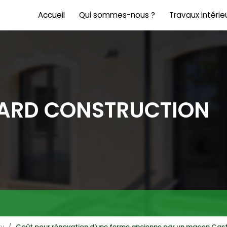
Accueil
Qui sommes-nous ?
Travaux intérie
Rénovation int
Carrelage
Salle de bain
NARD CONSTRUCTION
ry
Coût pour rénovation d'une ferme ancienne par un maçon Cas